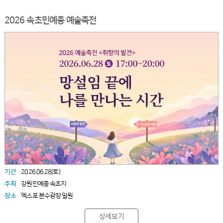
2026 속초민예총 예술축전
기간
2026.06.28(토)
주최
강원민예총 속초지
장소
엑스포 분수광장 일원
상세보기