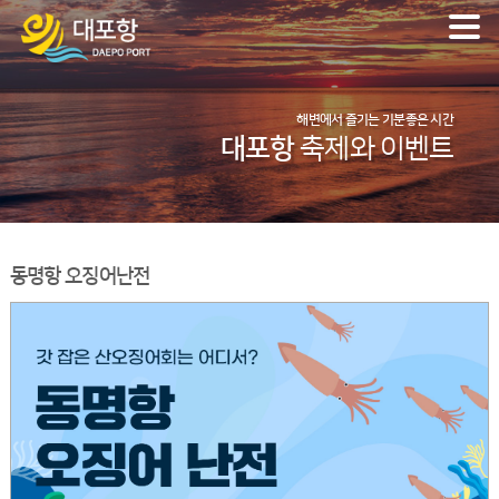
해변에서 즐기는 기분좋은 시간
대포항
축제와 이벤트
동명항 오징어난전