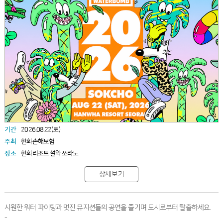
기간
2026.08.22(토)
주최
한화손해보험
장소
한화리조트 설악 쏘라노
상세보기
시원한 워터 파이팅과 멋진 뮤지션들의 공연을 즐기며 도시로부터 탈출하세요.
-