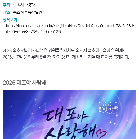
주최
속초시 관광과
장소
속초 해수욕장 일원
상세보기
https://korean.visitkorea.or.kr/kfes/detail/fstvlDetail.do?fstvlCntntsId=78a6a98d-
d7b0-46b4-8573-5a1a9cceb126
2026 속초 썸머페스티벌은 강원특별자치도 속초시 속초해수욕장 일원에서
2026년 7월 31일부터 8월 2일까지 3일간 개최되는 지역 대표 여름 축제이다.
2026 대포야 사랑해