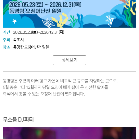
기간
2026.05.23(토)~2026.12.31(목)
주최
속초시
장소
동명항 오징어난전 일원
상세보기
동명항은 주변의 여러 항구 가운데 비교적 큰 규모를 자랑하는 곳으로,
5월 중순부터 12월까지 당일 오징어 배가 잡아 온 신선한 활어를
즉석에서 맛볼 수 있는 오징어 난전이 펼쳐집니다.
무소음 DJ파티