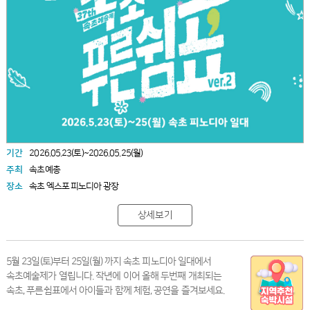
기간
2026.05.23(토)~2026.05.25(월)
주최
속초예총
장소
속초 엑스포 피노디아 광장
상세보기
5월 23일(토)부터 25일(월) 까지 속초 피노디아 일대에서
속초예술제가 열립니다. 작년에 이어 올해 두번째 개최되는
속초, 푸른쉼표에서 아이들과 함께 체험, 공연을 즐겨보세요.