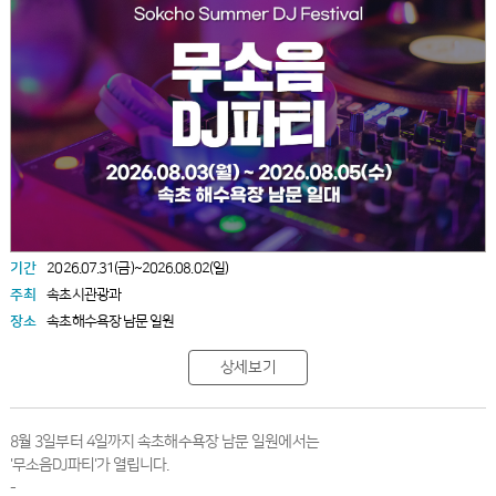
기간
2026.07.31(금)~2026.08.02(일)
주최
속초시관광과
장소
속초해수욕장 남문 일원
상세보기
8월 3일부터 4일까지 속초해수욕장 남문 일원에서는
'무소음DJ파티'가 열립니다.
-